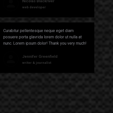
Nicolas Blackriver
web developer
Curabitur pellentesque neque eget diam
posuere porta glavrida lorem dolor ut nulla at
nunc. Lorem ipsum dolor! Thank you very much!
Jennifer Greenfield
writer & journalist