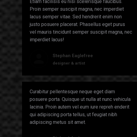
Etiam facilisis eu nisi scelerisque faucibus.
Proin semper suscipit magna, nec imperdiet
lacus semper vitae. Sed hendrerit enim non
justo posuere placerat. Phasellus eget purus
vel mauris tincidunt semper suscipit magna, nec
imperdiet lacus!
Stephan Eaglefree
designer & artist
Curabitur pellentesque neque eget diam
posuere porta. Quisque ut nulla at nunc vehicula
lacinia. Proin autem vel eum iure repreh enderit
qui adipiscing porta tellus, ut feugiat nibh
adipiscing metus sit amet.