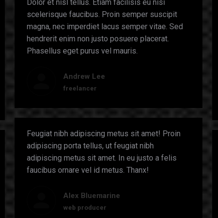
Dolor et nisl tellus. Etiam facilisis eu nisi
scelerisque faucibus. Proin semper suscipit
magna, nec imperdiet lacus semper vitae. Sed
hendrerit enim non justo posuere placerat.
Phasellus eget purus vel mauris.
Andrew Lee
freelancer
Feugiat nibh adipiscing metus sit amet! Proin
adipiscing porta tellus, ut feugiat nibh
adipiscing metus sit amet. In eu justo a felis
faucibus ornare vel id metus. Thanx!
Alex Bluemarine
web producer