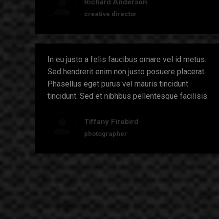
Richard Anderson
creative director
In eu justo a felis faucibus ornare vel id metus.
Sed hendrerit enim non justo posuere placerat.
Phasellus eget purus vel mauris tincidunt
tincidunt. Sed et nibhbus pellentesque facilisis.
Tiffany Firebird
photographer