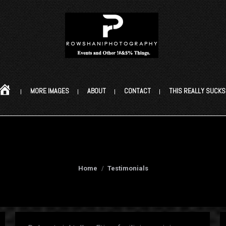
Home
MORE IMAGES
ABOUT
CONTACT
THIS REALLY SUCKS!
Testimonials:
You are here:
Home
Testimonials